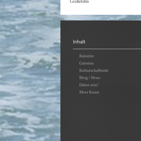
Großefehn
Inhalt
Künstler
Galerien
Kulturschaffende
Blog / News
Dabei sein!
Meer Kunst