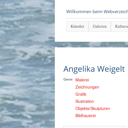
Willkommen beim Webverzeichni
Künstler
Galerien
Kulturs
Angelika Weigelt
Genre:
Malerei
Zeichnungen
Grafik
Illustration
Objekte/Skulpturen
Bildhauerei