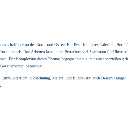
Kunstschaffende an der Nord- und Ostsee. Ein Besuch in ihrer Galerie in Burhaf
 Kunst hautnah. Ihre Arbeiten lassen dem Betrachter viel Spielraum für Überra
n. Der Komplexität dieses Themas begegnet sie u.a. mit einer speziellen Arbe
 „Gezeitenkunst“ bezeichnet.
n Einzelunterricht in Zeichnung, Malerei und Bildhauerei auch Designlösungen f
g.